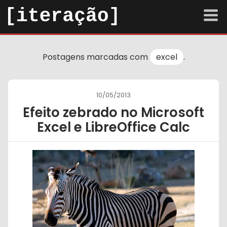
arquivo
Postagens marcadas com
excel
.
sobre
contato
10/05/2013
Efeito zebrado no Microsoft
Tema escuro
Excel e LibreOffice Calc