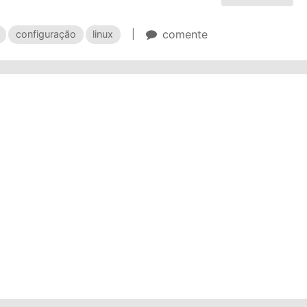
comente
configuração
linux