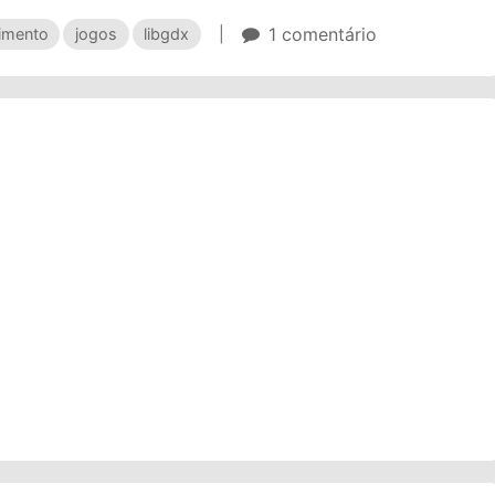
1 comentário
imento
jogos
libgdx