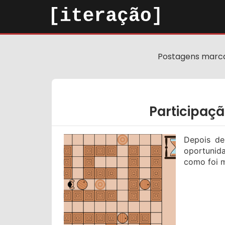
Postagens mar
Participaç
Depois de
oportunid
como foi m